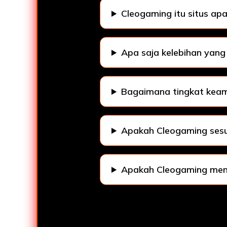
Cleogaming itu situs ap
Apa saja kelebihan yan
Bagaimana tingkat keam
Apakah Cleogaming sesu
Apakah Cleogaming men