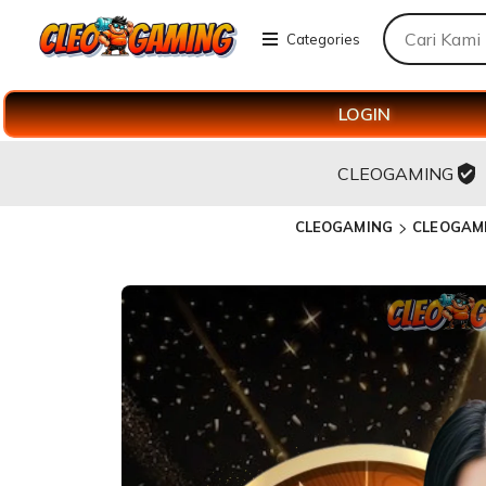
Skip
Search
CLEOGAMING
to
Categories
for
Content
items
or
shops
LOGIN
CLEOGAMING
CLEOGAMING
CLEOGAM