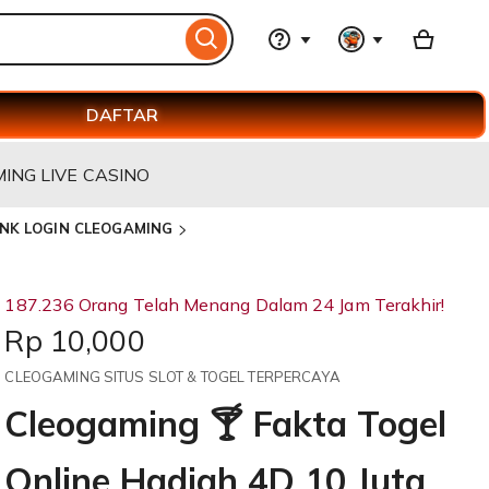
DAFTAR
ING LIVE CASINO
INK LOGIN CLEOGAMING
187.236 Orang Telah Menang Dalam 24 Jam Terakhir!
Price:
Rp 10,000
CLEOGAMING SITUS SLOT & TOGEL TERPERCAYA
Cleogaming 🍸 Fakta Togel
Online Hadiah 4D 10 Juta