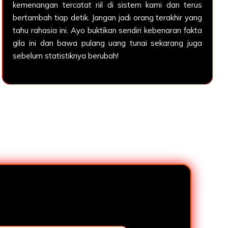
kemenangan tercatat riil di sistem kami dan terus
bertambah tiap detik. Jangan jadi orang terakhir yang
tahu rahasia ini. Ayo buktikan sendiri kebenaran fakta
gila ini dan bawa pulang uang tunai sekarang juga
sebelum statistiknya berubah!