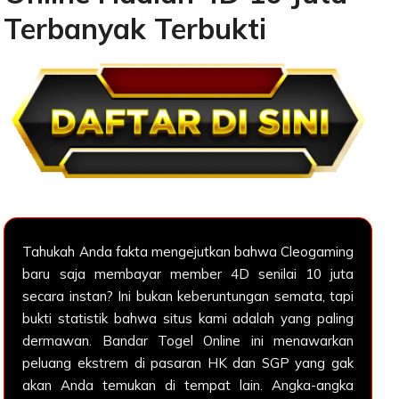
Terbanyak Terbukti
Tahukah Anda fakta mengejutkan bahwa Cleogaming
baru saja membayar member 4D senilai 10 juta
secara instan? Ini bukan keberuntungan semata, tapi
bukti statistik bahwa situs kami adalah yang paling
dermawan. Bandar Togel Online ini menawarkan
peluang ekstrem di pasaran HK dan SGP yang gak
akan Anda temukan di tempat lain. Angka-angka